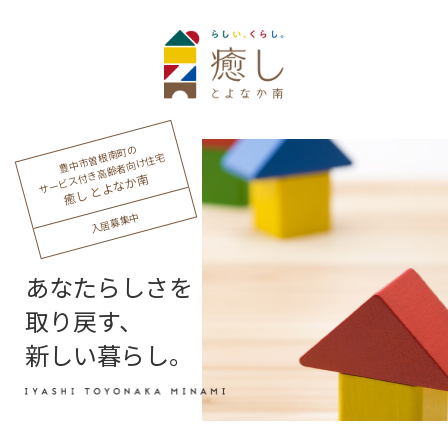
豊中市曽根南町の
サービス付き高齢者向け住宅
癒し とよなか南
入居募集中
あなたらしさを
取り戻す、
新しい暮らし。